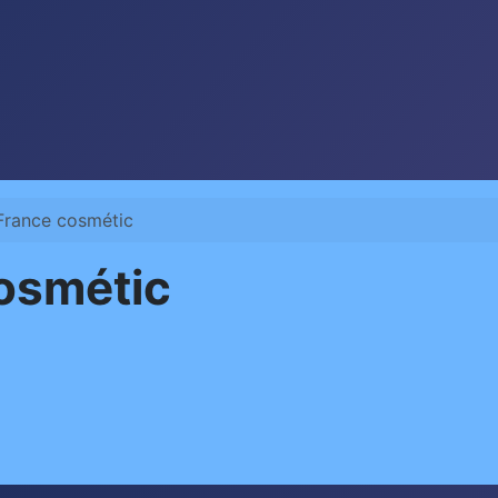
France cosmétic
cosmétic